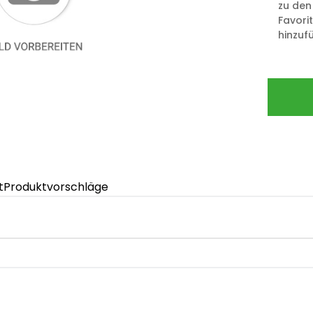
zu den
Favori
hinzuf
t
Produktvorschläge