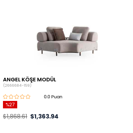
ANGEL KÖŞE MODÜL
(2666684-159)
0.0
27
$1,868.61
$1,363.94