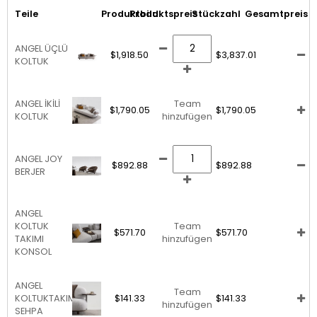
Teile
Produktbild
Produktspreis
Stückzahl
Gesamtpreis
ANGEL ÜÇLÜ
$1,918.50
$3,837.01
KOLTUK
ANGEL İKİLİ
Team
$1,790.05
$1,790.05
KOLTUK
hinzufügen
ANGEL JOY
$892.88
$892.88
BERJER
ANGEL
KOLTUK
Team
$571.70
$571.70
TAKIMI
hinzufügen
KONSOL
ANGEL
Team
KOLTUKTAKIMI
$141.33
$141.33
hinzufügen
SEHPA