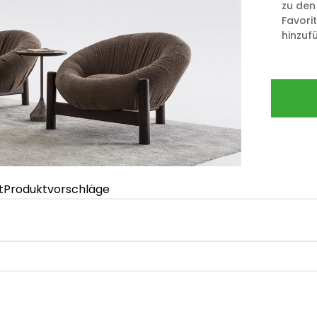
zu den
Favori
hinzuf
t
Produktvorschläge