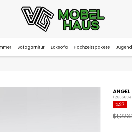
immer
Sofagarnitur
Ecksofa
Hochzeitspakete
Jugend
ANGEL 
(2666684
27
$1,223