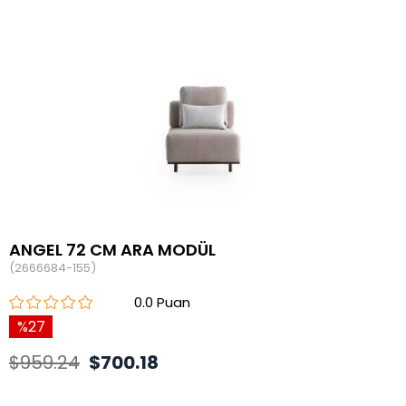
ANGEL 72 CM ARA MODÜL
(2666684-155)
0.0
27
$959.24
$700.18