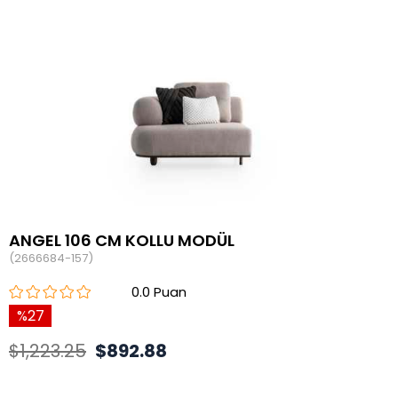
ANGEL 106 CM KOLLU MODÜL
(2666684-157)
0.0
27
$1,223.25
$892.88