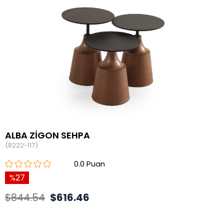
ALBA ZİGON SEHPA
(8222-117)
0.0
27
$844.54
$616.46