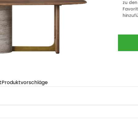
zu den
Favori
hinzuf
t
Produktvorschläge