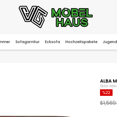
immer
Sofagarnitur
Ecksofa
Hochzeitspakete
Jugend
ALBA 
(633-000
22
$1,569