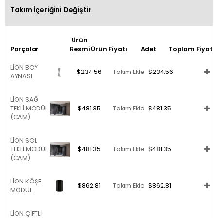
Takım İçeriğini Değiştir
Ürün
Parçalar
Resmi
Ürün Fiyatı
Adet
Toplam Fiyat
LİON BOY
$234.56
Takım Ekle
$234.56
AYNASI
LİON SAĞ
TEKLİ MODÜL
$481.35
Takım Ekle
$481.35
(CAM)
LİON SOL
TEKLİ MODÜL
$481.35
Takım Ekle
$481.35
(CAM)
LİON KÖŞE
$862.81
Takım Ekle
$862.81
MODÜL
LİON ÇİFTLİ