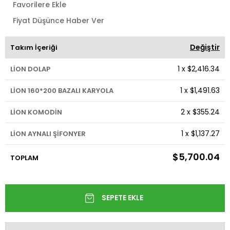
Favorilere Ekle
Fiyat Düşünce Haber Ver
Değiştir
Takım İçeriği
1
x
$2,416.34
LİON DOLAP
1
x
$1,491.63
LİON 160*200 BAZALI KARYOLA
2
x
$355.24
LİON KOMODİN
1
x
$1,137.27
LİON AYNALI ŞİFONYER
$5,700.04
TOPLAM