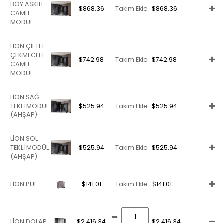
BOY ASKILI
$868.36
Takım Ekle
$868.36
CAMLI
MODÜL
LİON ÇİFTLİ
ÇEKMECELİ
$742.98
Takım Ekle
$742.98
CAMLI
MODÜL
LİON SAĞ
TEKLİ MODÜL
$525.94
Takım Ekle
$525.94
(AHŞAP)
LİON SOL
TEKLİ MODÜL
$525.94
Takım Ekle
$525.94
(AHŞAP)
LİON PUF
$141.01
Takım Ekle
$141.01
LİON DOLAP
$2,416.34
$2,416.34