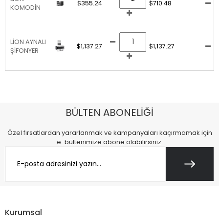
$355.24
$710.48
KOMODİN
LİON AYNALI
$1,137.27
$1,137.27
ŞİFONYER
BÜLTEN ABONELİĞİ
Özel fırsatlardan yararlanmak ve kampanyaları kaçırmamak için
e-bültenimize abone olabilirsiniz.
Kurumsal