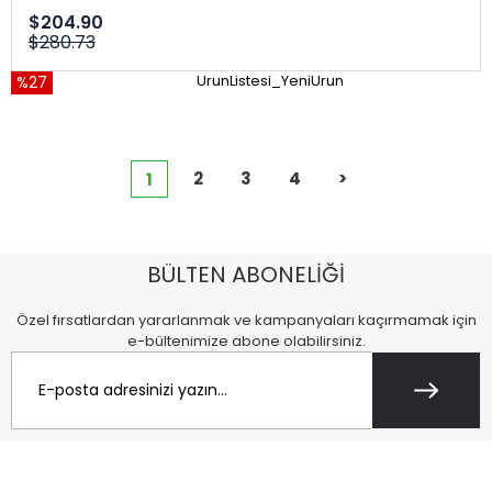
$204.90
$280.73
%27
UrunListesi_YeniUrun
2
3
4
>
1
BÜLTEN ABONELİĞİ
Özel fırsatlardan yararlanmak ve kampanyaları kaçırmamak için
e-bültenimize abone olabilirsiniz.