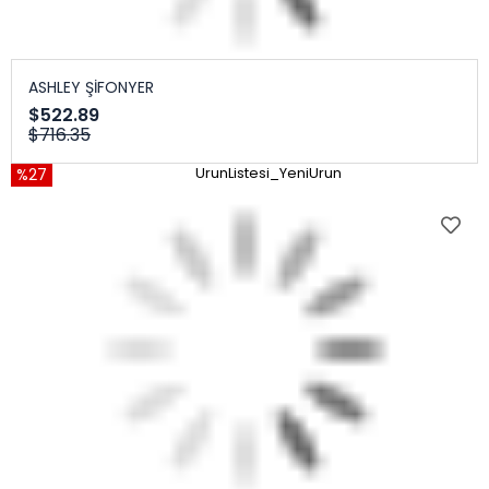
ASHLEY ŞİFONYER
$522.89
$716.35
%27
UrunListesi_YeniUrun