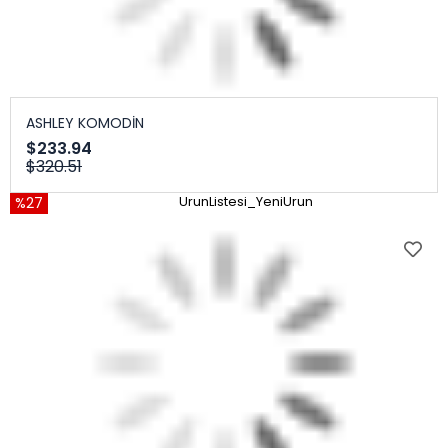
ASHLEY KOMODİN
$233.94
$320.51
%27
UrunListesi_YeniUrun