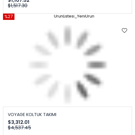
$1,107.52
$1,517.30
%27
UrunListesi_YeniUrun
VOYAGE KOLTUK TAKIMI
$3,312.01
$4,537.45