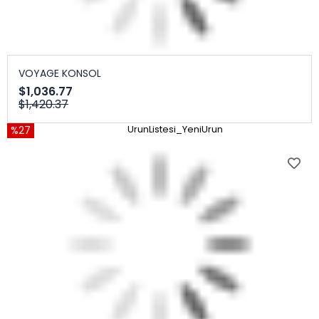
VOYAGE KONSOL
$1,036.77
$1,420.37
%27
UrunListesi_YeniUrun