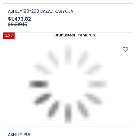
ASHLEY180*200 BAZALI KARYOLA
$1,473.82
$2,019.15
%27
UrunListesi_YeniUrun
ASHLEY PUF