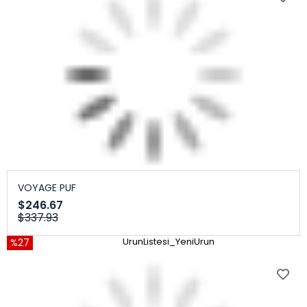
VOYAGE PUF
$246.67
$337.93
%27
UrunListesi_YeniUrun