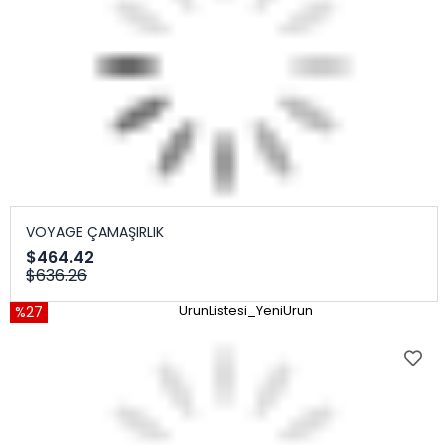
VOYAGE ÇAMAŞIRLIK
$464.42
$636.26
%27
UrunListesi_YeniUrun