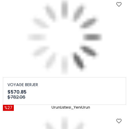
VOYAGE BERJER
$570.85
$782.06
%27
UrunListesi_YeniUrun