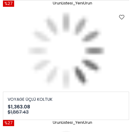
%27
UrunListesi_YeniUrun
VOYAGE ÜÇLÜ KOLTUK
$1,363.08
$1,867.43
%27
UrunListesi_YeniUrun