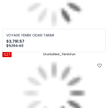
VOYAGE YEMEK ODASI TAKIMI
$3,791.57
$5,194.43
%27
UrunListesi_YeniUrun