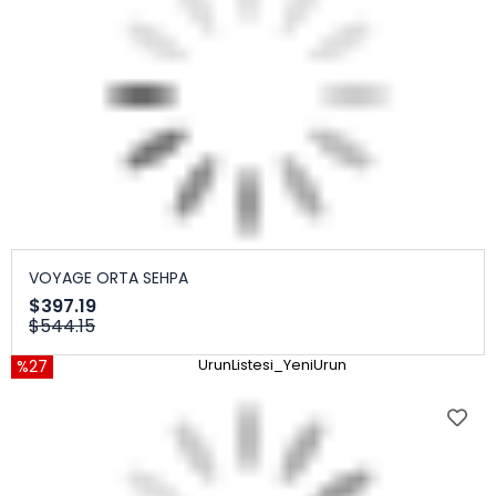
VOYAGE ORTA SEHPA
$397.19
$544.15
%27
UrunListesi_YeniUrun