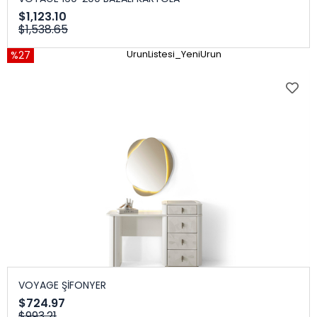
$1,123.10
$1,538.65
%27
UrunListesi_YeniUrun
VOYAGE ŞİFONYER
$724.97
$993.21