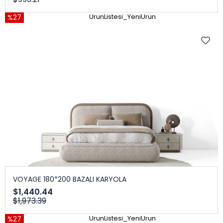
%27
UrunListesi_YeniUrun
VOYAGE 180*200 BAZALI KARYOLA
$1,440.44
$1,973.39
%27
UrunListesi_YeniUrun