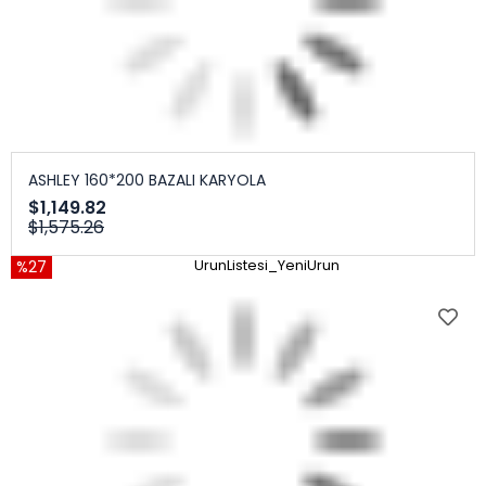
ASHLEY 160*200 BAZALI KARYOLA
$1,149.82
$1,575.26
%27
UrunListesi_YeniUrun