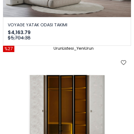
VOYAGE YATAK ODASI TAKIMI
$4,163.79
$5,704.38
%27
UrunListesi_YeniUrun