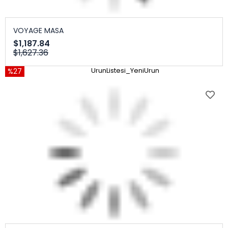
VOYAGE MASA
$1,187.84
$1,627.36
%27
UrunListesi_YeniUrun