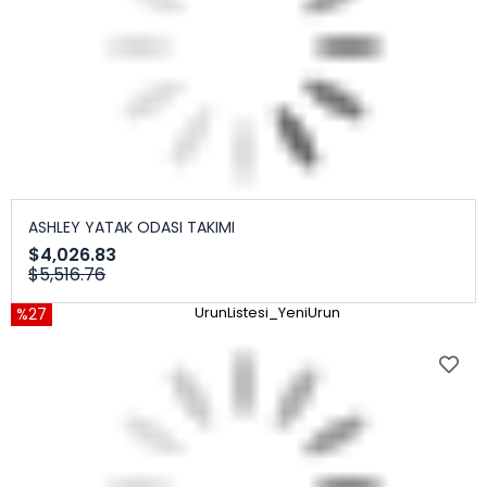
ASHLEY YATAK ODASI TAKIMI
$4,026.83
$5,516.76
%27
UrunListesi_YeniUrun