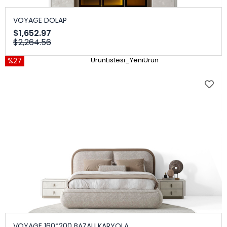
VOYAGE DOLAP
$1,652.97
$2,264.56
%27
UrunListesi_YeniUrun
VOYAGE 160*200 BAZALI KARYOLA