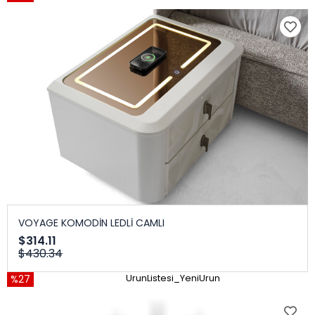
VOYAGE KOMODİN LEDLİ CAMLI
$314.11
$430.34
%27
UrunListesi_YeniUrun