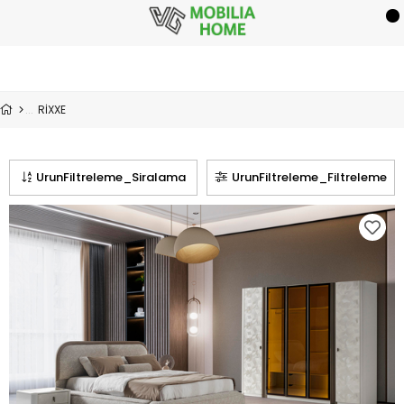
RİXXE
UrunFiltreleme_Siralama
UrunFiltreleme_Filtreleme