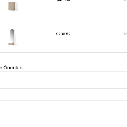
$238.52
T
n Önerileri