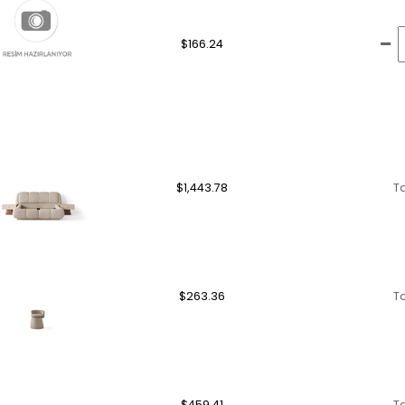
$166.24
$1,443.78
T
$263.36
T
$459.41
T