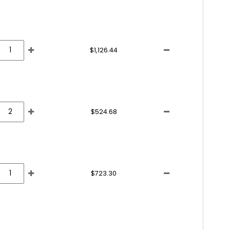
$1,126.44
$524.68
$723.30