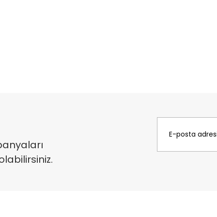
panyaları
bilirsiniz.