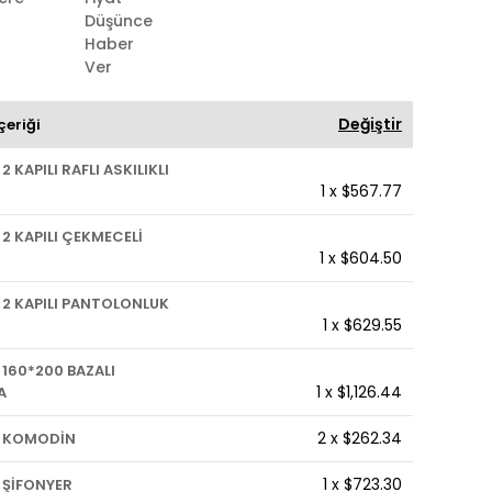
Düşünce
Haber
Ver
Değiştir
çeriği
 KAPILI RAFLI ASKILIKLI
1
x
$567.77
 KAPILI ÇEKMECELİ
1
x
$604.50
2 KAPILI PANTOLONLUK
1
x
$629.55
160*200 BAZALI
1
x
$1,126.44
A
2
x
$262.34
 KOMODİN
1
x
$723.30
ŞİFONYER