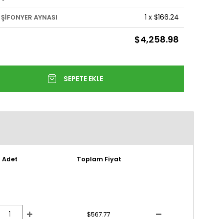
1
x
$166.24
ŞİFONYER AYNASI
$4,258.98
Adet
Toplam Fiyat
$567.77