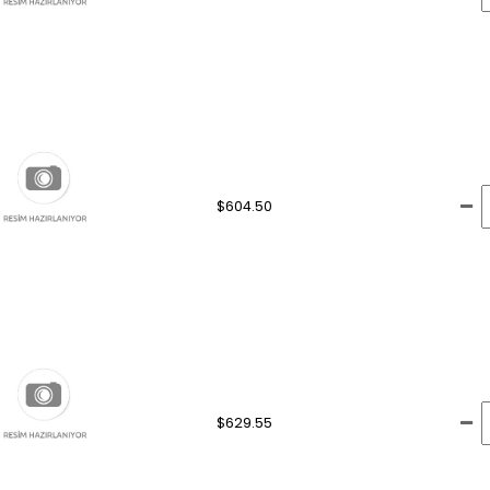
$604.50
$629.55