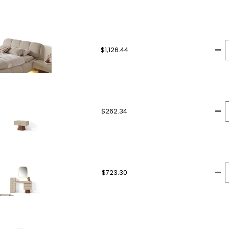
$1,126.44
$262.34
$723.30