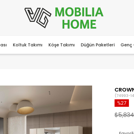
ası
Koltuk Takımı
Köşe Takımı
Düğün Paketleri
Genç 
CROWN
(74993-1
27
$5,834
Favori