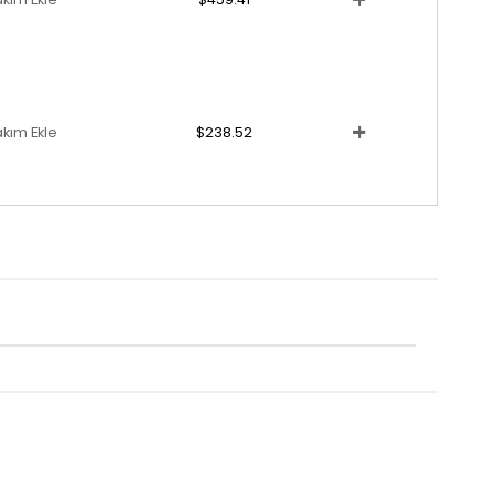
akım Ekle
$238.52