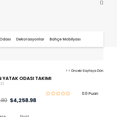
Odası
Dekorasyonlar
Bahçe Mobilyası
< < Önceki Sayfaya Dön
 YATAK ODASI TAKIMI
42)
0.0
.80
$4,258.98
lere
Fiyat