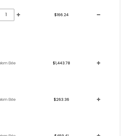
$166.24
akım Ekle
$1,443.78
akım Ekle
$263.36
akım Ekle
$459.41