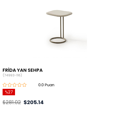
FRİDA YAN SEHPA
(74993-116)
0.0
27
$281.02
$205.14