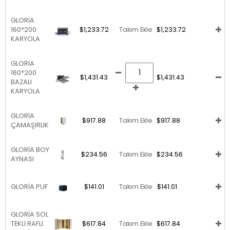
GLORİA
160*200
$1,233.72
Takım Ekle
$1,233.72
KARYOLA
GLORİA
160*200
$1,431.43
$1,431.43
BAZALI
KARYOLA
GLORİA
$917.88
Takım Ekle
$917.88
ÇAMAŞIRLIK
GLORİA BOY
$234.56
Takım Ekle
$234.56
AYNASI
GLORİA PUF
$141.01
Takım Ekle
$141.01
GLORİA SOL
TEKLİ RAFLI
$617.84
Takım Ekle
$617.84