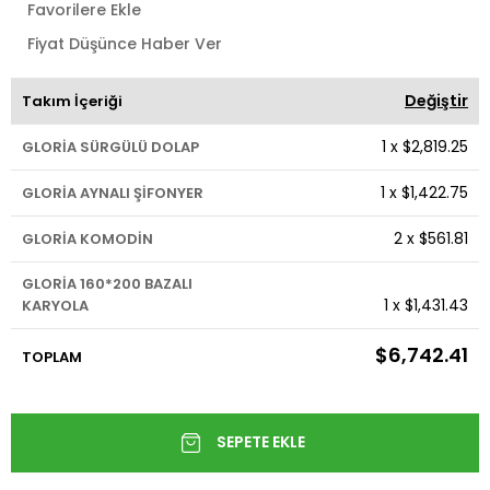
Favorilere Ekle
Fiyat Düşünce Haber Ver
Değiştir
Takım İçeriği
1
x
$2,819.25
GLORİA SÜRGÜLÜ DOLAP
1
x
$1,422.75
GLORİA AYNALI ŞİFONYER
2
x
$561.81
GLORİA KOMODİN
GLORİA 160*200 BAZALI
1
x
$1,431.43
KARYOLA
$6,742.41
TOPLAM