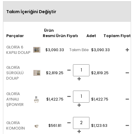
Takım İçeriğini Değiştir
Ürün
Parçalar
Resmi
Ürün Fiyatı
Adet
Toplam Fiyat
GLORİA 6
$3,090.33
Takım Ekle
$3,090.33
KAPILI DOLAP
GLORİA
SÜRGÜLÜ
$2,819.25
$2,819.25
DOLAP
GLORİA
AYNALI
$1,422.75
$1,422.75
ŞİFONYER
GLORİA
$561.81
$1,123.63
KOMODİN