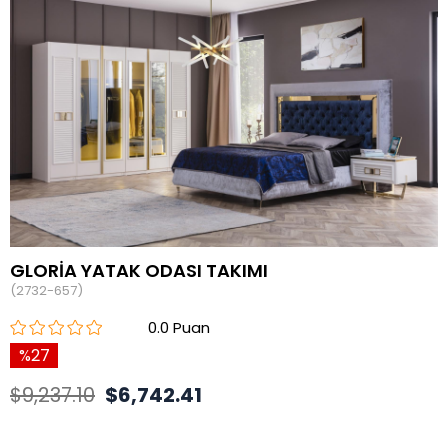
GLORİA YATAK ODASI TAKIMI
(2732-657)
0.0
27
$9,237.10
$6,742.41