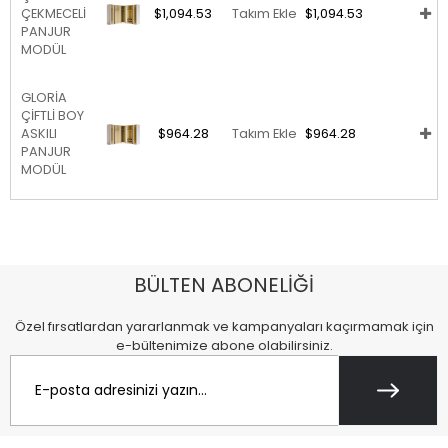
ÇEKMECELİ
$1,094.53
Takım Ekle
$1,094.53
PANJUR
MODÜL
GLORİA
ÇİFTLİ BOY
ASKILI
$964.28
Takım Ekle
$964.28
PANJUR
MODÜL
BÜLTEN ABONELİĞİ
Özel fırsatlardan yararlanmak ve kampanyaları kaçırmamak için
e-bültenimize abone olabilirsiniz.