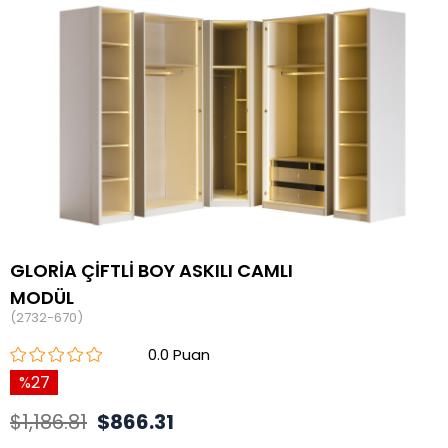
GLORİA ÇİFTLİ BOY ASKILI CAMLI
MODÜL
(2732-670)
0.0
27
$1,186.81
$866.31