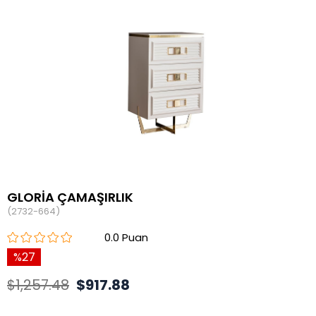
GLORİA ÇAMAŞIRLIK
(2732-664)
0.0
27
$1,257.48
$917.88