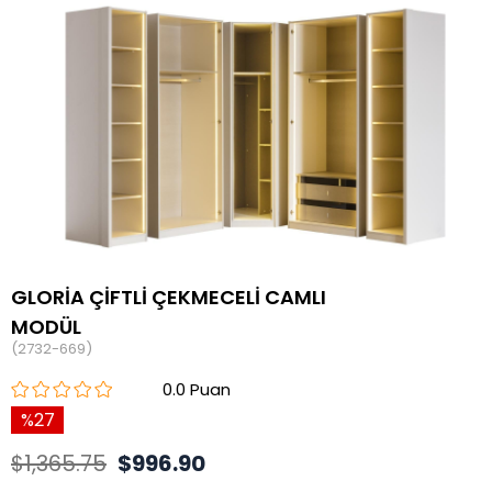
GLORİA ÇİFTLİ ÇEKMECELİ CAMLI
MODÜL
(2732-669)
0.0
27
$1,365.75
$996.90