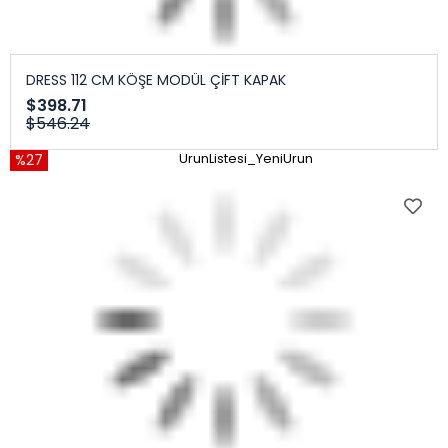
DRESS 112 CM KÖŞE MODÜL ÇİFT KAPAK
$398.71
$546.24
%27
UrunListesi_YeniUrun