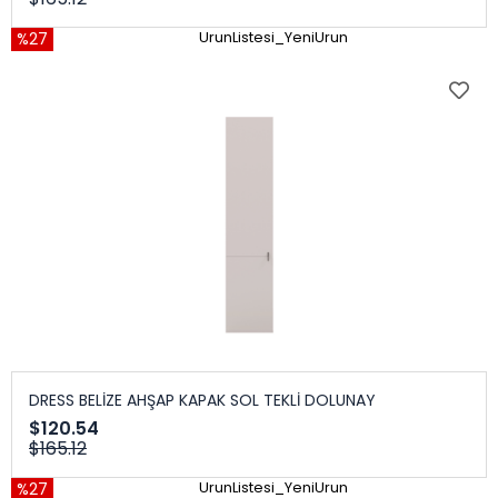
%27
UrunListesi_YeniUrun
DRESS BELİZE AHŞAP KAPAK SOL TEKLİ DOLUNAY
$120.54
$165.12
%27
UrunListesi_YeniUrun