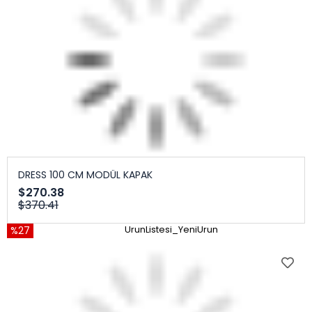
DRESS 100 CM MODÜL KAPAK
$270.38
$370.41
%27
UrunListesi_YeniUrun