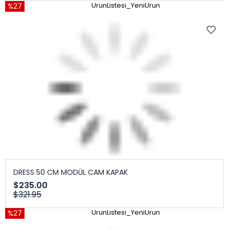
%27
UrunListesi_YeniUrun
DRESS 50 CM MODÜL CAM KAPAK
$235.00
$321.95
%27
UrunListesi_YeniUrun