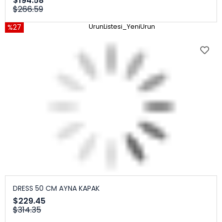
$194.58
$266.59
%27
UrunListesi_YeniUrun
DRESS 50 CM AYNA KAPAK
$229.45
$314.35