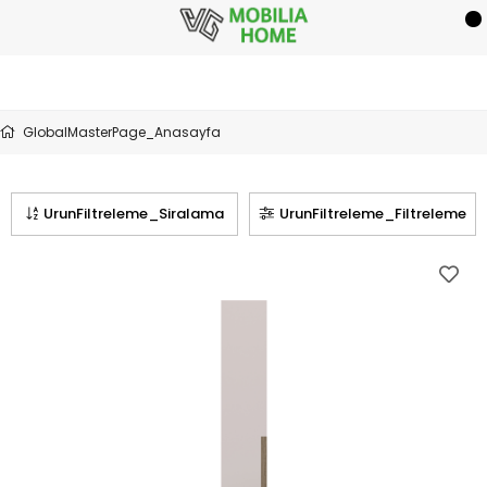
GlobalMasterPage_Anasayfa
UrunFiltreleme_Siralama
UrunFiltreleme_Filtreleme