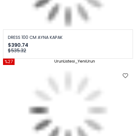
DRESS 100 CM AYNA KAPAK
$390.74
$535.32
%27
UrunListesi_YeniUrun