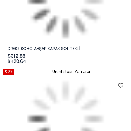
DRESS SOHO AHŞAP KAPAK SOL TEKLİ
$312.85
$428.64
%27
UrunListesi_YeniUrun