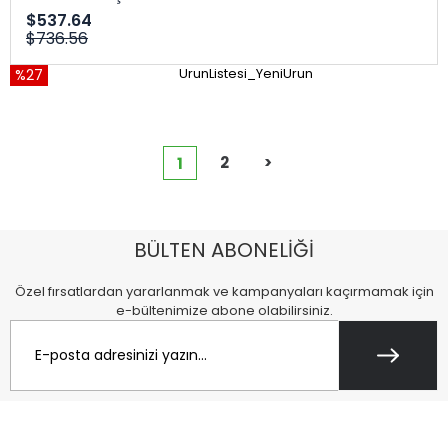
$537.64
$736.56
%27
UrunListesi_YeniUrun
2
>
1
BÜLTEN ABONELİĞİ
Özel fırsatlardan yararlanmak ve kampanyaları kaçırmamak için
e-bültenimize abone olabilirsiniz.