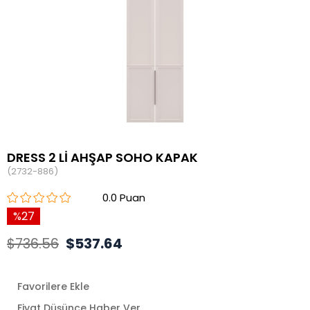
DRESS 2 Lİ AHŞAP SOHO KAPAK
(2732-886)
0.0
27
$736.56
$537.64
Favorilere Ekle
Fiyat Düşünce Haber Ver