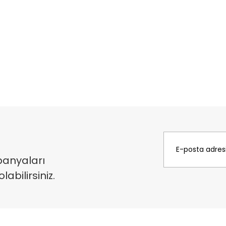
panyaları
bilirsiniz.