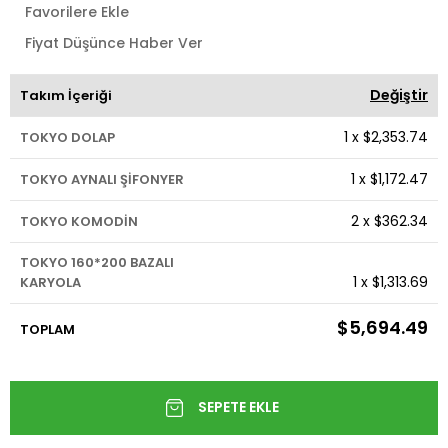
Favorilere Ekle
Fiyat Düşünce Haber Ver
Değiştir
Takım İçeriği
1
x
$2,353.74
TOKYO DOLAP
1
x
$1,172.47
TOKYO AYNALI ŞİFONYER
2
x
$362.34
TOKYO KOMODİN
TOKYO 160*200 BAZALI
1
x
$1,313.69
KARYOLA
$5,694.49
TOPLAM