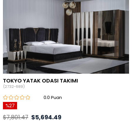
TOKYO YATAK ODASI TAKIMI
(2732-689)
0.0
27
$7,801.47
$5,694.49