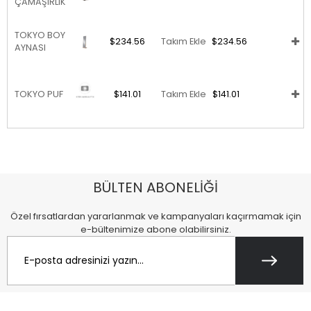
ÇAMAŞIRLIK
TOKYO BOY
$234.56
Takım Ekle
$234.56
AYNASI
TOKYO PUF
$141.01
Takım Ekle
$141.01
BÜLTEN ABONELİĞİ
Özel fırsatlardan yararlanmak ve kampanyaları kaçırmamak için
e-bültenimize abone olabilirsiniz.