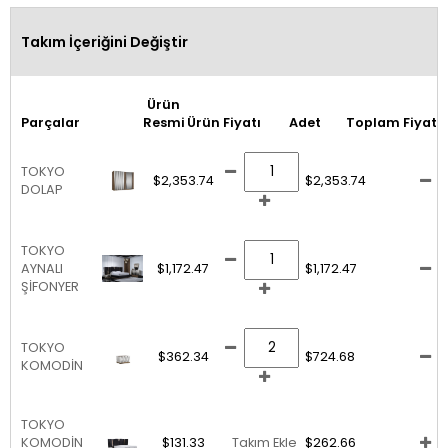
Takım İçeriğini Değiştir
Ürün
Parçalar
Resmi
Ürün Fiyatı
Adet
Toplam Fiyat
TOKYO
$2,353.74
$2,353.74
DOLAP
TOKYO
AYNALI
$1,172.47
$1,172.47
ŞİFONYER
TOKYO
$362.34
$724.68
KOMODİN
TOKYO
KOMODİN
$131.33
Takım Ekle
$262.66