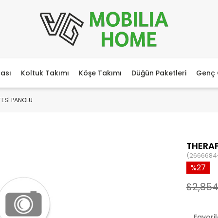
ası
Koltuk Takımı
Köşe Takımı
Düğün Paketleri
Genç 
TESİ PANOLU
THERAP
(2666684
27
$2,854
Favori