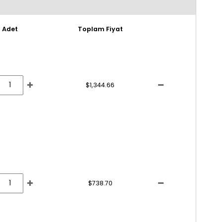
Adet
Toplam Fiyat
$1,344.66
$738.70