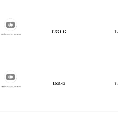
$1,558.80
T
$931.43
T