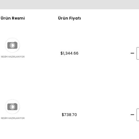
Ürün Resmi
Ürün Fiyatı
$1,344.66
$738.70