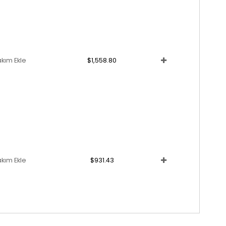
akım Ekle
$1,558.80
akım Ekle
$931.43