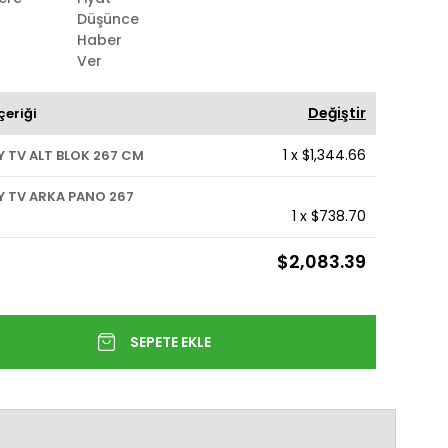
Düşünce
Haber
Ver
Değiştir
çeriği
1
x
$1,344.66
 TV ALT BLOK 267 CM
Y TV ARKA PANO 267
1
x
$738.70
$2,083.39