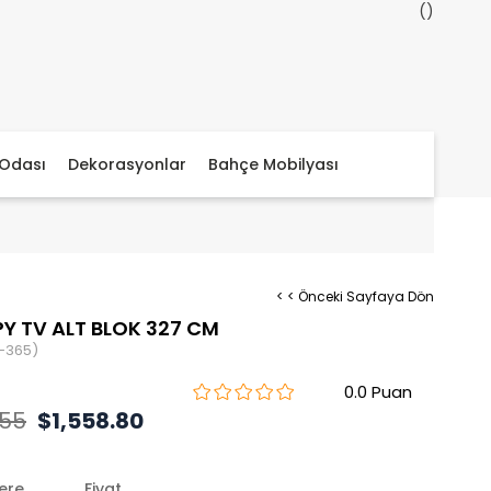
Odası
Dekorasyonlar
Bahçe Mobilyası
< < Önceki Sayfaya Dön
Y TV ALT BLOK 327 CM
-365)
0.0
.55
$1,558.80
lere
Fiyat