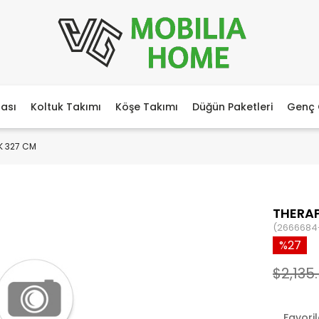
ası
Koltuk Takımı
Köşe Takımı
Düğün Paketleri
Genç 
K 327 CM
THERAP
(2666684
27
$2,135
Favori