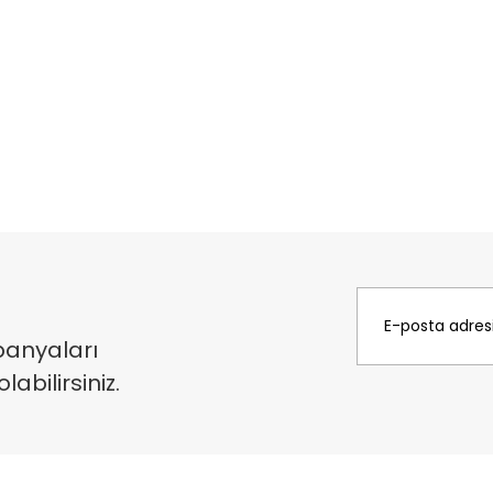
panyaları
bilirsiniz.