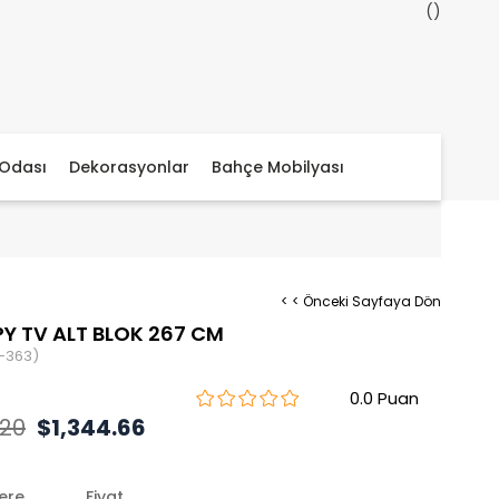
Odası
Dekorasyonlar
Bahçe Mobilyası
< < Önceki Sayfaya Dön
Y TV ALT BLOK 267 CM
-363)
0.0
.20
$1,344.66
lere
Fiyat