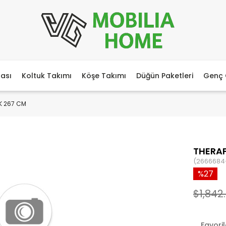
ası
Koltuk Takımı
Köşe Takımı
Düğün Paketleri
Genç 
K 267 CM
THERAP
(2666684
27
$1,842
Favori