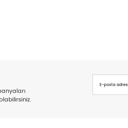
panyaları
bilirsiniz.