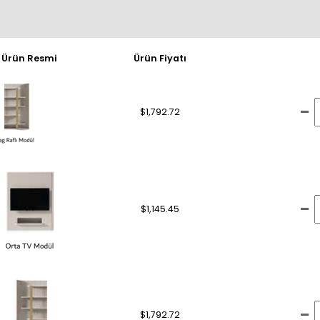
Ürün Resmi
Ürün Fiyatı
$1,792.72
$1,145.45
$1,792.72