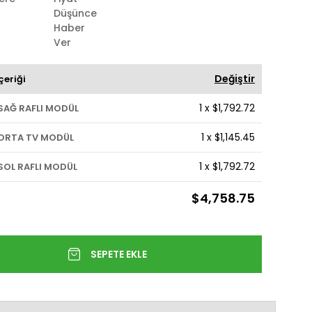
Düşünce
Haber
Ver
Değiştir
çeriği
1
x
$1,792.72
SAĞ RAFLI MODÜL
1
x
$1,145.45
ORTA TV MODÜL
1
x
$1,792.72
SOL RAFLI MODÜL
$4,758.75