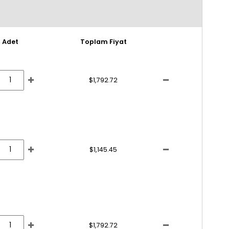
Adet
Toplam Fiyat
$1,792.72
$1,145.45
$1,792.72