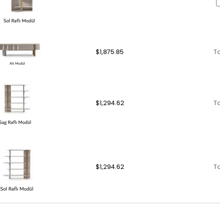
$1,875.85
T
$1,294.62
T
$1,294.62
T