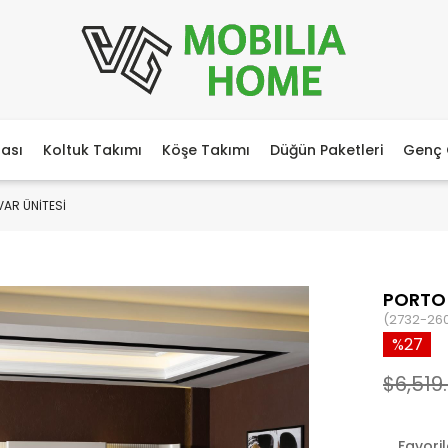
ası
Koltuk Takımı
Köşe Takımı
Düğün Paketleri
Genç 
VAR ÜNİTESİ
PORTO 
(2732-26
27
$6,519
Favori