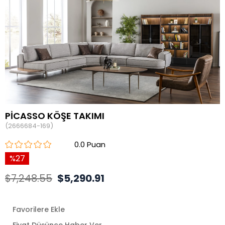
PİCASSO KÖŞE TAKIMI
(2666684-169)
0.0
27
$7,248.55
$5,290.91
Favorilere Ekle
Fiyat Düşünce Haber Ver