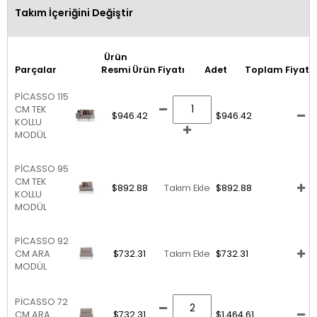
Takım İçeriğini Değiştir
Ürün
Parçalar
Resmi
Ürün Fiyatı
Adet
Toplam Fiyat
PİCASSO 115
CM TEK
$946.42
$946.42
KOLLU
MODÜL
PİCASSO 95
CM TEK
$892.88
Takım Ekle
$892.88
KOLLU
MODÜL
PİCASSO 92
CM ARA
$732.31
Takım Ekle
$732.31
MODÜL
PİCASSO 72
CM ARA
$732.31
$1,464.61