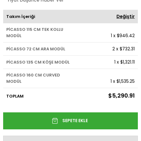
Değiştir
Takım İçeriği
PİCASSO 115 CM TEK KOLLU
1
x
$946.42
MODÜL
2
x
$732.31
PİCASSO 72 CM ARA MODÜL
1
x
$1,321.11
PİCASSO 135 CM KÖŞE MODÜL
PİCASSO 160 CM CURVED
1
x
$1,535.25
MODÜL
$5,290.91
TOPLAM