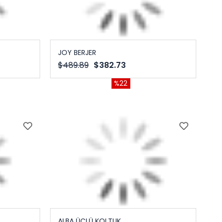
JOY BERJER
$489.89
$382.73
%22
ALBA ÜÇLÜ KOLTUK