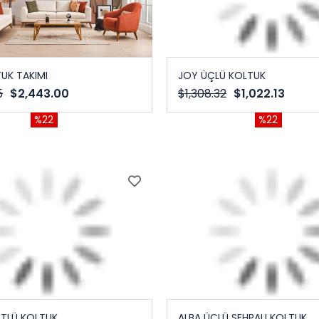
UK TAKIMI
JOY ÜÇLÜ KOLTUK
5
$2,443.00
$1,308.32
$1,022.13
%22
%22
TLÜ KOLTUK
ALBA ÜÇLÜ SEHPALI KOLTUK