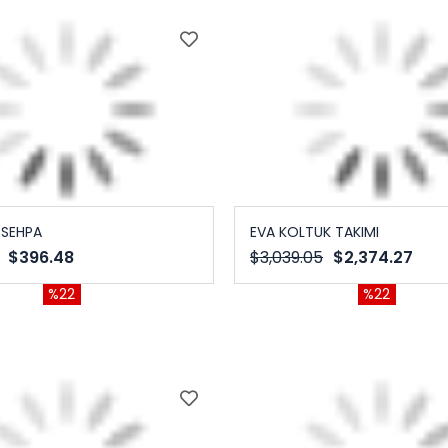
 SEHPA
EVA KOLTUK TAKIMI
$396.48
$3,039.05
$2,374.27
%22
%22