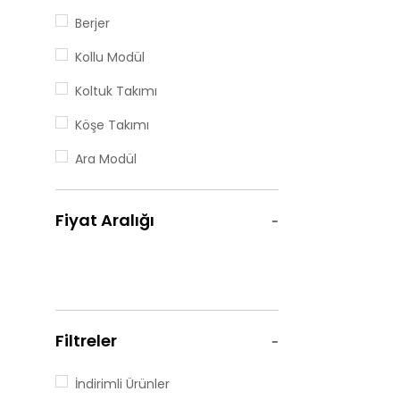
Berjer
Kollu Modül
Koltuk Takımı
Köşe Takımı
Ara Modül
Köşe Modül
Fiyat Aralığı
Relax Modül
Ara Sehpa
Filtreler
İndirimli Ürünler