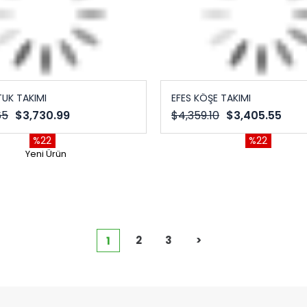
TUK TAKIMI
EFES KÖŞE TAKIMI
65
$3,730.99
$4,359.10
$3,405.55
%22
%22
Yeni Ürün
2
3
>
1