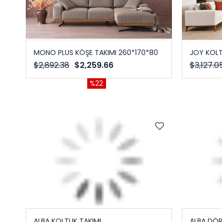
MONO PLUS KÖŞE TAKIMI 260*170*80
JOY KOLT
$2,892.38
$2,259.66
$3,127.0
%22
ALBA KOLTUK TAKIMI
ALBA DÖR