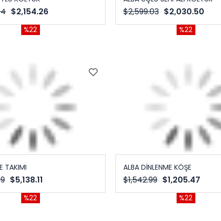
44
$2,154.26
$2,599.03
$2,030.50
%22
%22
E TAKIMI
ALBA DİNLENME KÖŞE
79
$5,138.11
$1,542.99
$1,205.47
%22
%22