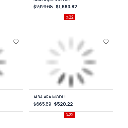
$2,129.68
$1,663.82
%22
ALBA ARA MODÜL
$665.89
$520.22
%22