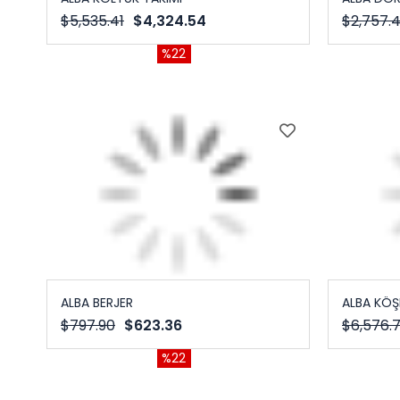
$5,535.41
$4,324.54
$2,757.
%22
ALBA BERJER
ALBA KÖŞ
$797.90
$623.36
$6,576.
%22