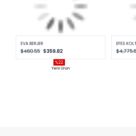
EVA BERJER
EFES KOL
$460.55
$359.82
$4,775.
%22
Yeni Ürün