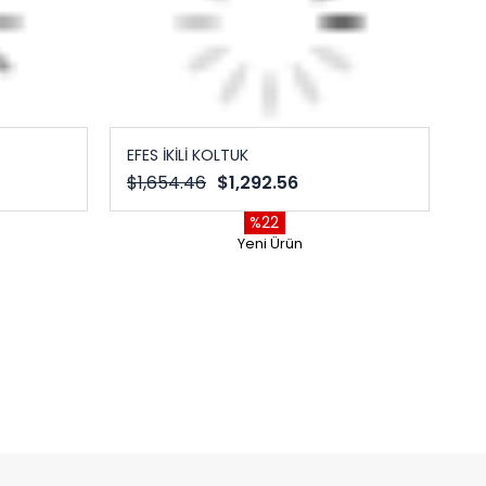
EFES İKİLİ KOLTUK
$1,654.46
$1,292.56
%22
Yeni Ürün