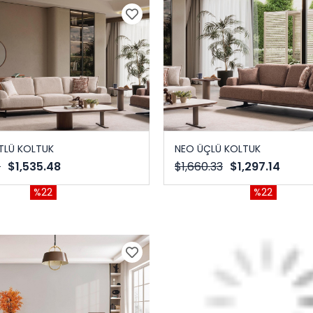
TLÜ KOLTUK
NEO ÜÇLÜ KOLTUK
1
$1,535.48
$1,660.33
$1,297.14
%22
%22