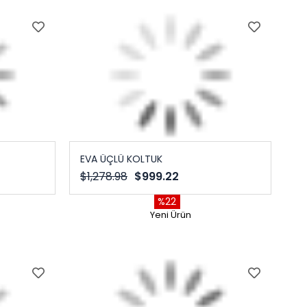
EVA ÜÇLÜ KOLTUK
$1,278.98
$999.22
%22
Yeni Ürün