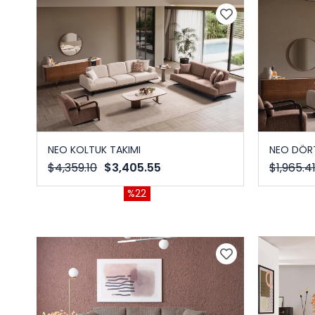
NEO KOLTUK TAKIMI
NEO DÖR
$4,359.10
$3,405.55
$1,965.4
%22