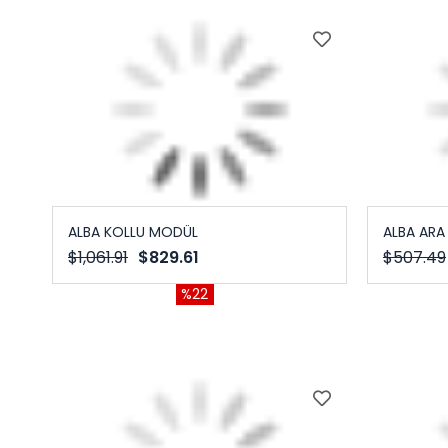
ALBA KOLLU MODÜL
ALBA ARA
$1,061.91
$829.61
$507.49
%22