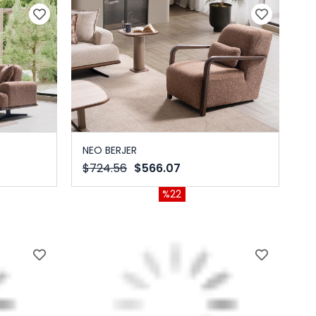
NEO BERJER
$724.56
$566.07
%22