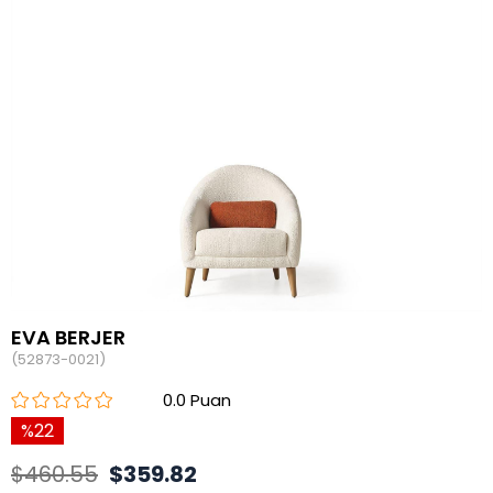
EVA BERJER
(52873-0021)
0.0
22
$460.55
$359.82