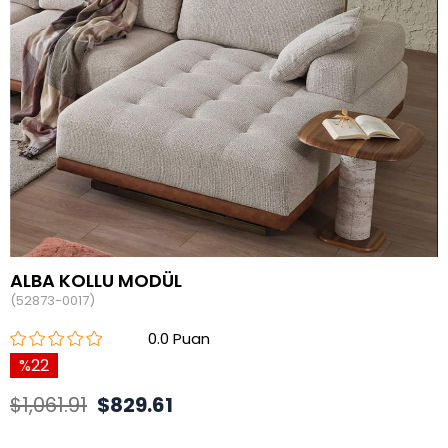
ALBA KOLLU MODÜL
(52873-0017)
0.0
22
$1,061.91
$829.61