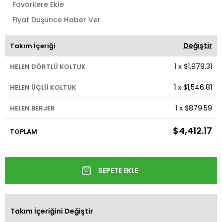
Favorilere Ekle
Fiyat Düşünce Haber Ver
Değiştir
Takım İçeriği
1
x
$1,979.31
HELEN DÖRTLÜ KOLTUK
1
x
$1,546.81
HELEN ÜÇLÜ KOLTUK
1
x
$879.59
HELEN BERJER
$4,412.17
TOPLAM
Takım İçeriğini Değiştir