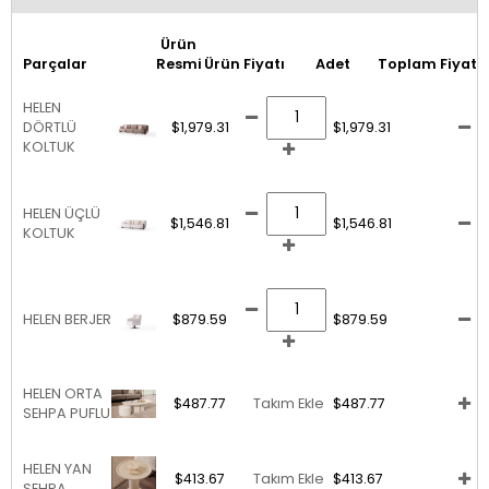
Ürün
Parçalar
Resmi
Ürün Fiyatı
Adet
Toplam Fiyat
HELEN
DÖRTLÜ
$1,979.31
$1,979.31
KOLTUK
HELEN ÜÇLÜ
$1,546.81
$1,546.81
KOLTUK
HELEN BERJER
$879.59
$879.59
HELEN ORTA
$487.77
Takım Ekle
$487.77
SEHPA PUFLU
HELEN YAN
$413.67
Takım Ekle
$413.67
SEHPA