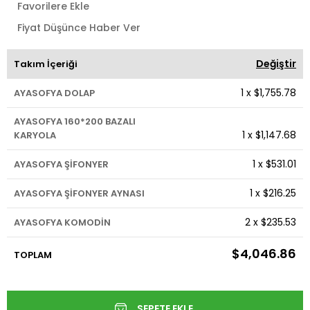
Favorilere Ekle
Fiyat Düşünce Haber Ver
Değiştir
Takım İçeriği
1
x
$1,755.78
AYASOFYA DOLAP
AYASOFYA 160*200 BAZALI
1
x
$1,147.68
KARYOLA
1
x
$531.01
AYASOFYA ŞİFONYER
1
x
$216.25
AYASOFYA ŞİFONYER AYNASI
2
x
$235.53
AYASOFYA KOMODİN
$4,046.86
TOPLAM