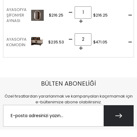
AYASOFYA
ŞİFONYER
$216.25
$216.25
AYNASI
AYASOFYA
$235.53
$471.05
KOMODİN
BÜLTEN ABONELİĞİ
Özel fırsatlardan yararlanmak ve kampanyaları kaçırmamak için
e-bültenimize abone olabilirsiniz.