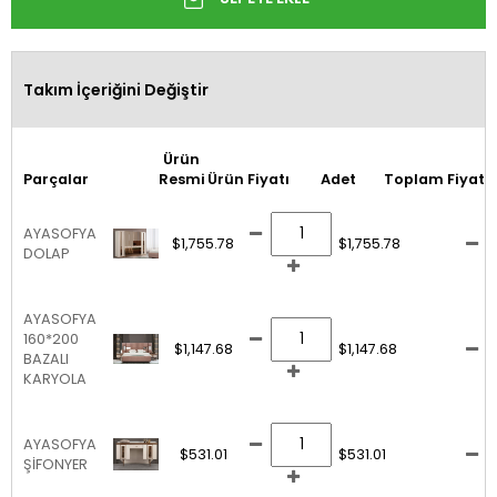
Takım İçeriğini Değiştir
Ürün
Parçalar
Resmi
Ürün Fiyatı
Adet
Toplam Fiyat
AYASOFYA
$1,755.78
$1,755.78
DOLAP
AYASOFYA
160*200
$1,147.68
$1,147.68
BAZALI
KARYOLA
AYASOFYA
$531.01
$531.01
ŞİFONYER