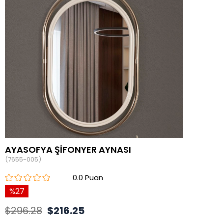
AYASOFYA ŞİFONYER AYNASI
(7655-005)
0.0
27
$296.28
$216.25