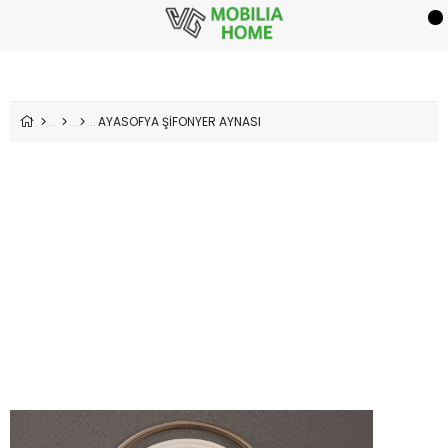
AYASOFYA ŞİFONYER AYNASI