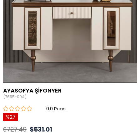
AYASOFYA ŞİFONYER
(7655-004)
0.0
27
$727.49
$531.01