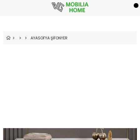
AYASOFYA ŞİFONYER