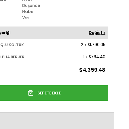
Düşünce
Haber
Ver
Değiştir
çeriği
2
x
$1,790.05
ÜÇLÜ KOLTUK
1
x
$764.40
LPHA BERJER
$4,359.48