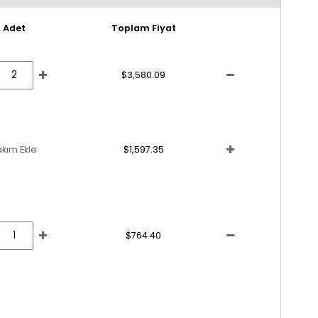
Adet
Toplam Fiyat
$3,580.09
akım Ekle
$1,597.35
$764.40