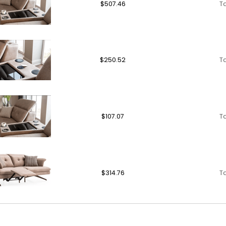
$507.46
T
$250.52
T
$107.07
T
$314.76
T