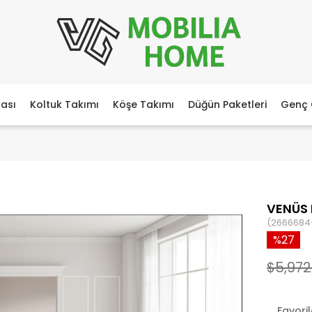
ası
Koltuk Takımı
Köşe Takımı
Düğün Paketleri
Genç 
VENÜS 
(2666684
27
$5,972
Favori