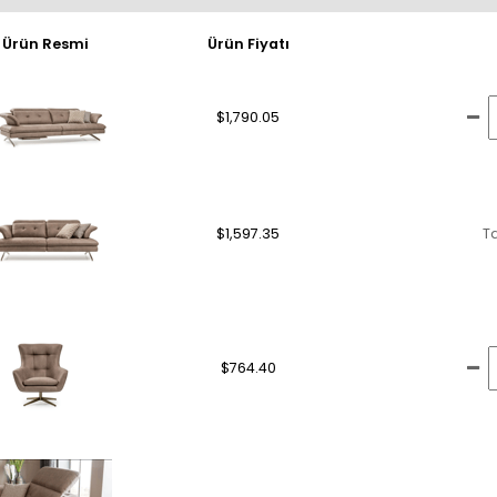
Ürün Resmi
Ürün Fiyatı
$1,790.05
$1,597.35
T
$764.40