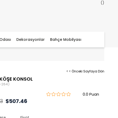
Odası
Dekorasyonlar
Bahçe Mobilyası
< < Önceki Sayfaya Dön
 KÖŞE KONSOL
-264)
0.0
23
$507.46
lere
Fiyat