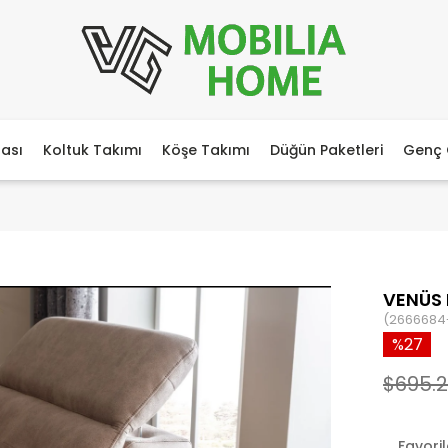
ası
Koltuk Takımı
Köşe Takımı
Düğün Paketleri
Genç 
VENÜS
(2666684
27
$695.
Favori