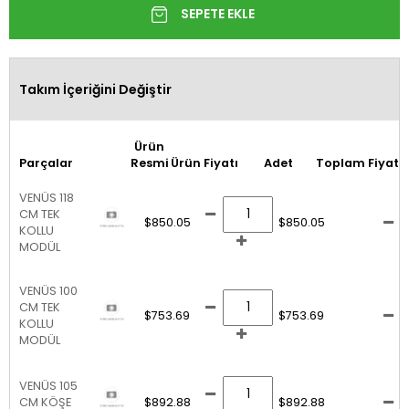
Takım İçeriğini Değiştir
Ürün
Parçalar
Resmi
Ürün Fiyatı
Adet
Toplam Fiyat
VENÜS 118
CM TEK
$850.05
$850.05
KOLLU
MODÜL
VENÜS 100
CM TEK
$753.69
$753.69
KOLLU
MODÜL
VENÜS 105
CM KÖŞE
$892.88
$892.88