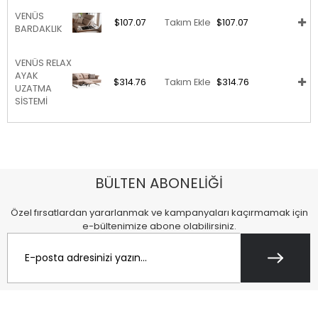
VENÜS
$107.07
Takım Ekle
$107.07
BARDAKLIK
VENÜS RELAX
AYAK
$314.76
Takım Ekle
$314.76
UZATMA
SİSTEMİ
BÜLTEN ABONELİĞİ
Özel fırsatlardan yararlanmak ve kampanyaları kaçırmamak için
e-bültenimize abone olabilirsiniz.