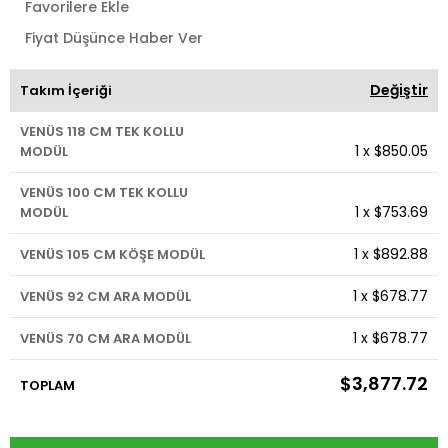
Favorilere Ekle
Fiyat Düşünce Haber Ver
Değiştir
Takım İçeriği
VENÜS 118 CM TEK KOLLU
1
x
$850.05
MODÜL
VENÜS 100 CM TEK KOLLU
1
x
$753.69
MODÜL
1
x
$892.88
VENÜS 105 CM KÖŞE MODÜL
1
x
$678.77
VENÜS 92 CM ARA MODÜL
1
x
$678.77
VENÜS 70 CM ARA MODÜL
$3,877.72
TOPLAM