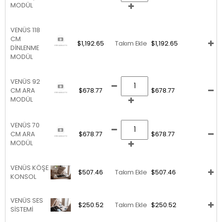
MODÜL
VENÜS 118
CM
$1,192.65
Takım Ekle
$1,192.65
DİNLENME
MODÜL
VENÜS 92
CM ARA
$678.77
$678.77
MODÜL
VENÜS 70
CM ARA
$678.77
$678.77
MODÜL
VENÜS KÖŞE
$507.46
Takım Ekle
$507.46
KONSOL
VENÜS SES
$250.52
Takım Ekle
$250.52
SİSTEMİ