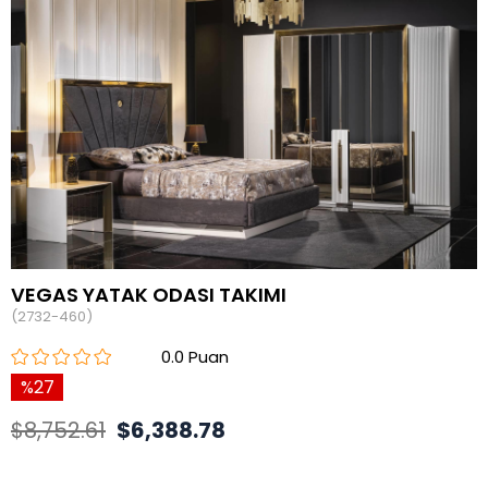
VEGAS YATAK ODASI TAKIMI
(2732-460)
0.0
27
$8,752.61
$6,388.78