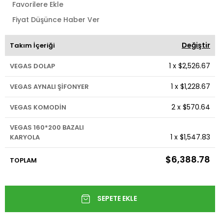
Favorilere Ekle
Fiyat Düşünce Haber Ver
Değiştir
Takım İçeriği
1
x
$2,526.67
VEGAS DOLAP
1
x
$1,228.67
VEGAS AYNALI ŞİFONYER
2
x
$570.64
VEGAS KOMODİN
VEGAS 160*200 BAZALI
1
x
$1,547.83
KARYOLA
$6,388.78
TOPLAM