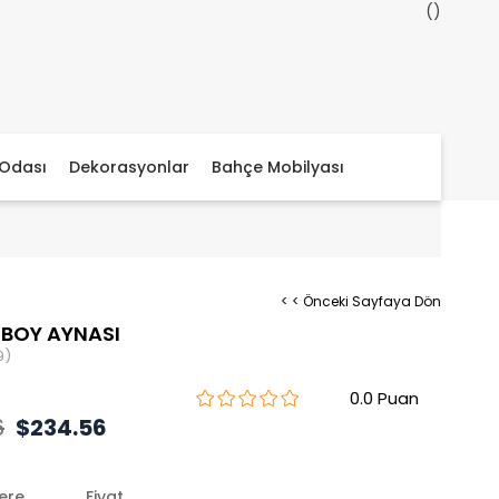
Odası
Dekorasyonlar
Bahçe Mobilyası
< < Önceki Sayfaya Dön
BOY AYNASI
9)
0.0
6
$234.56
lere
Fiyat