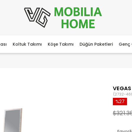
ası
Koltuk Takımı
Köşe Takımı
Düğün Paketleri
Genç 
VEGAS 
(2732-46
27
$321.3
Favori