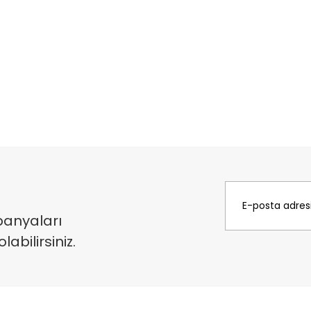
panyaları
bilirsiniz.