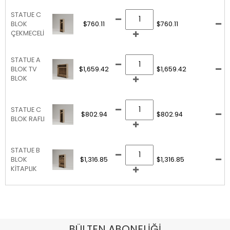
STATUE C
BLOK
$760.11
$760.11
ÇEKMECELİ
STATUE A
BLOK TV
$1,659.42
$1,659.42
BLOK
STATUE C
$802.94
$802.94
BLOK RAFLI
STATUE B
BLOK
$1,316.85
$1,316.85
KİTAPLIK
BÜLTEN ABONELİĞİ