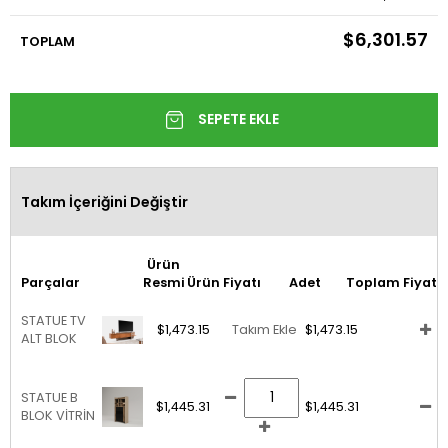
$6,301.57
TOPLAM
Takım İçeriğini Değiştir
Ürün
Parçalar
Resmi
Ürün Fiyatı
Adet
Toplam Fiyat
STATUE TV
$1,473.15
Takım Ekle
$1,473.15
ALT BLOK
STATUE B
$1,445.31
$1,445.31
BLOK VİTRİN