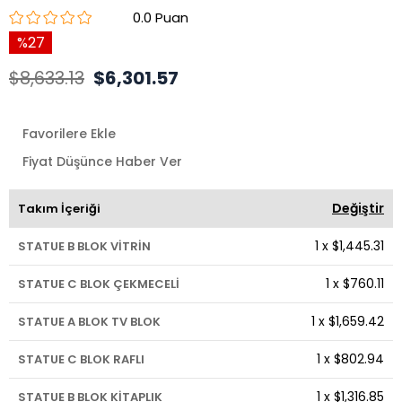
0.0
27
$8,633.13
$6,301.57
Favorilere Ekle
Fiyat Düşünce Haber Ver
Değiştir
Takım İçeriği
1
x
$1,445.31
STATUE B BLOK VİTRİN
1
x
$760.11
STATUE C BLOK ÇEKMECELİ
1
x
$1,659.42
STATUE A BLOK TV BLOK
1
x
$802.94
STATUE C BLOK RAFLI
1
x
$1,316.85
STATUE B BLOK KİTAPLIK