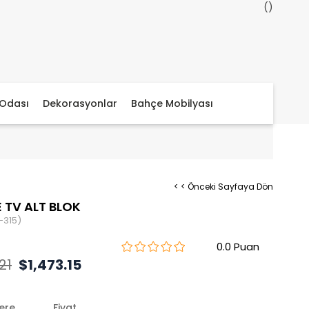
Odası
Dekorasyonlar
Bahçe Mobilyası
< < Önceki Sayfaya Dön
 TV ALT BLOK
-315)
0.0
21
$1,473.15
lere
Fiyat