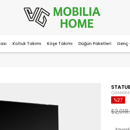
ası
Koltuk Takımı
Köşe Takımı
Düğün Paketleri
Genç 
STATUE
(2666684
27
$2,018.
Favori