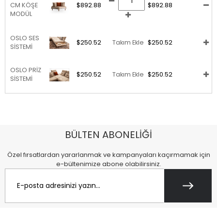
CM KÖŞE
$892.88
$892.88
MODÜL
OSLO SES
$250.52
Takım Ekle
$250.52
SİSTEMİ
OSLO PRİZ
$250.52
Takım Ekle
$250.52
SİSTEMİ
BÜLTEN ABONELİĞİ
Özel fırsatlardan yararlanmak ve kampanyaları kaçırmamak için
e-bültenimize abone olabilirsiniz.