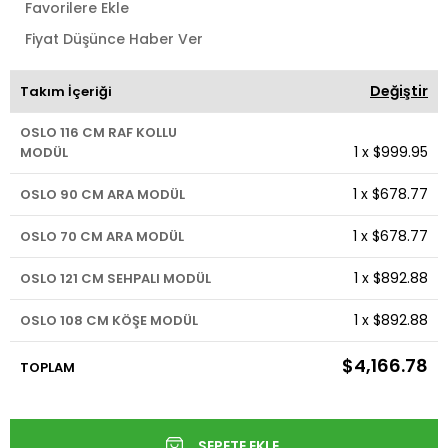
Favorilere Ekle
Fiyat Düşünce Haber Ver
Değiştir
Takım İçeriği
OSLO 116 CM RAF KOLLU
1
x
$999.95
MODÜL
1
x
$678.77
OSLO 90 CM ARA MODÜL
1
x
$678.77
OSLO 70 CM ARA MODÜL
1
x
$892.88
OSLO 121 CM SEHPALI MODÜL
1
x
$892.88
OSLO 108 CM KÖŞE MODÜL
$4,166.78
TOPLAM