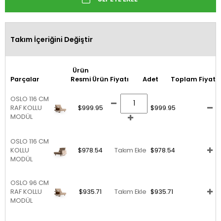
Takım İçeriğini Değiştir
Ürün
Parçalar
Resmi
Ürün Fiyatı
Adet
Toplam Fiyat
OSLO 116 CM
RAF KOLLU
$999.95
$999.95
MODÜL
OSLO 116 CM
KOLLU
$978.54
Takım Ekle
$978.54
MODÜL
OSLO 96 CM
RAF KOLLU
$935.71
Takım Ekle
$935.71
MODÜL