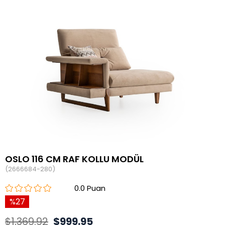
OSLO 116 CM RAF KOLLU MODÜL
(2666684-280)
0.0
27
$1,369.92
$999.95