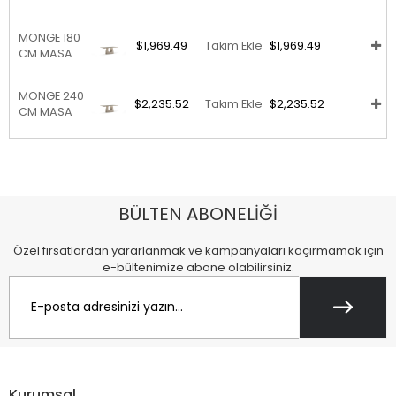
MONGE 180
$1,969.49
Takım Ekle
$1,969.49
CM MASA
MONGE 240
$2,235.52
Takım Ekle
$2,235.52
CM MASA
BÜLTEN ABONELİĞİ
Özel fırsatlardan yararlanmak ve kampanyaları kaçırmamak için
e-bültenimize abone olabilirsiniz.
Kurumsal