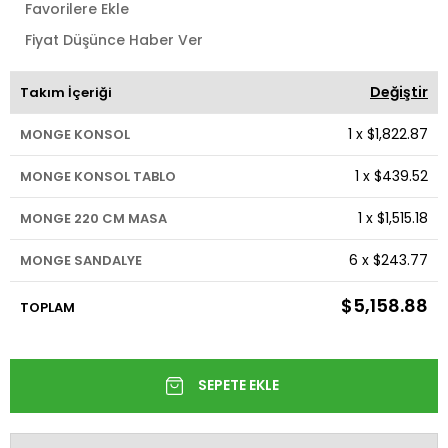
Favorilere Ekle
Fiyat Düşünce Haber Ver
Değiştir
Takım İçeriği
1
x
$1,822.87
MONGE KONSOL
1
x
$439.52
MONGE KONSOL TABLO
1
x
$1,515.18
MONGE 220 CM MASA
6
x
$243.77
MONGE SANDALYE
$5,158.88
TOPLAM