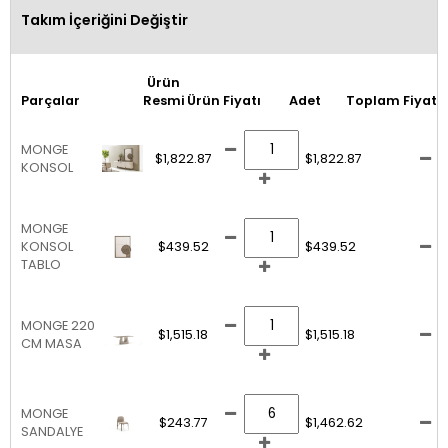
Takım İçeriğini Değiştir
Ürün
Parçalar
Resmi
Ürün Fiyatı
Adet
Toplam Fiyat
MONGE
$1,822.87
$1,822.87
KONSOL
MONGE
KONSOL
$439.52
$439.52
TABLO
MONGE 220
$1,515.18
$1,515.18
CM MASA
MONGE
$243.77
$1,462.62
SANDALYE