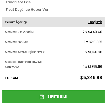
Favorilere Ekle
Fiyat Düşünce Haber Ver
Değiştir
Takım İçeriği
2
x
$440.40
MONGE KOMODİN
1
x
$2,018.15
MONGE DOLAP
1
x
$1,146.98
MONGE AYNALI ŞİFONYER
MONGE 160*200 BAZALI
1
x
$1,355.66
KARYOLA
$5,345.88
TOPLAM