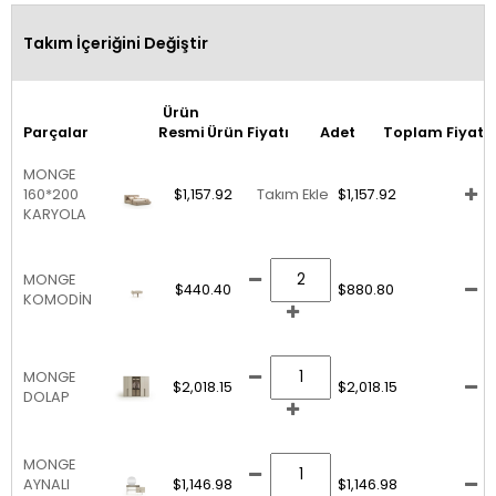
Takım İçeriğini Değiştir
Ürün
Parçalar
Resmi
Ürün Fiyatı
Adet
Toplam Fiyat
MONGE
160*200
$1,157.92
Takım Ekle
$1,157.92
KARYOLA
MONGE
$440.40
$880.80
KOMODİN
MONGE
$2,018.15
$2,018.15
DOLAP
MONGE
AYNALI
$1,146.98
$1,146.98