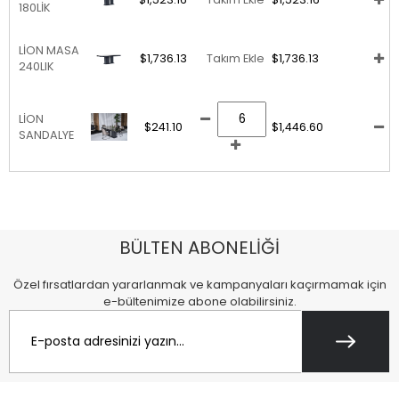
180LİK
LİON MASA
$1,736.13
Takım Ekle
$1,736.13
240LIK
LİON
$241.10
$1,446.60
SANDALYE
BÜLTEN ABONELİĞİ
Özel fırsatlardan yararlanmak ve kampanyaları kaçırmamak için
e-bültenimize abone olabilirsiniz.