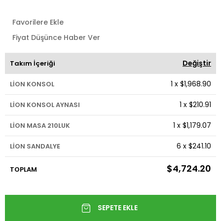
Favorilere Ekle
Fiyat Düşünce Haber Ver
Değiştir
Takım İçeriği
1
x
$1,968.90
LİON KONSOL
1
x
$210.91
LİON KONSOL AYNASI
1
x
$1,179.07
LİON MASA 210LUK
6
x
$241.10
LİON SANDALYE
$4,724.20
TOPLAM