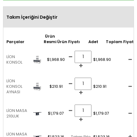
Takım İçeriğini Değiştir
Ürün
Parçalar
Resmi
Ürün Fiyatı
Adet
Toplam Fiyat
LİON
$1,968.90
$1,968.90
KONSOL
LİON
KONSOL
$210.91
$210.91
AYNASI
LİON MASA
$1,179.07
$1,179.07
210LUK
LİON MASA
$1,523.16
Takım Ekle
$1,523.16