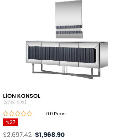
LİON KONSOL
(2732-509)
0.0
27
$2,697.42
$1,968.90