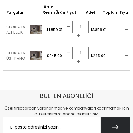
Ürün
Parçalar
Resmi
Ürün Fiyatı
Adet
Toplam Fiyat
GLORİA TV
$1,859.01
$1,859.01
ALT BLOK
GLORİA TV
$245.09
$245.09
ÜST PANO
BÜLTEN ABONELİĞİ
Özel fırsatlardan yararlanmak ve kampanyaları kaçırmamak için
e-bültenimize abone olabilirsiniz.