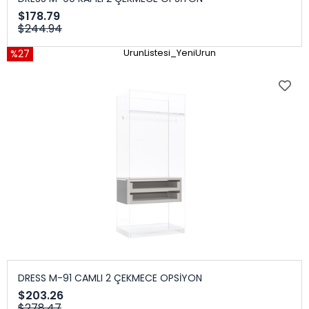
$178.79
$244.94
%27
UrunListesi_YeniUrun
DRESS M-91 CAMLI 2 ÇEKMECE OPSİYON
$203.26
$278.47