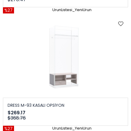
%27
UrunListesi_YeniUrun
DRESS M-93 KASALI OPSİYON
$269.17
$368.76
%27
UrunListesi_YeniUrun