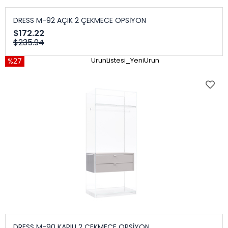
DRESS M-92 AÇIK 2 ÇEKMECE OPSİYON
$172.22
$235.94
%27
UrunListesi_YeniUrun
DRESS M-90 KAPILI 2 ÇEKMECE OPSİYON