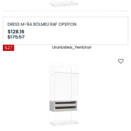
DRESS M-94 BÖLMELİ RAF OPSİYON
$128.16
$175.57
%27
UrunListesi_YeniUrun