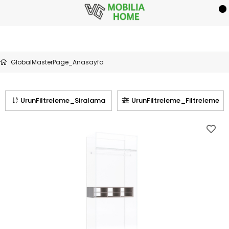
GlobalMasterPage_Anasayfa
UrunFiltreleme_Siralama
UrunFiltreleme_Filtreleme