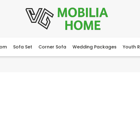
oom
Sofa Set
Corner Sofa
Wedding Packages
Youth 