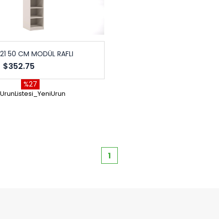
21 50 CM MODÜL RAFLI
$352.75
%27
UrunListesi_YeniUrun
1