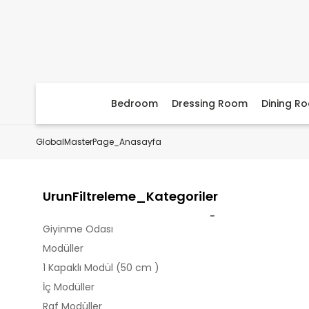
Bedroom
Dressing Room
Dining R
GlobalMasterPage_Anasayfa
UrunFiltreleme_Kategoriler
Giyinme Odası
Modüller
1 Kapaklı Modül (50 cm )
İç Modüller
Raf Modüller