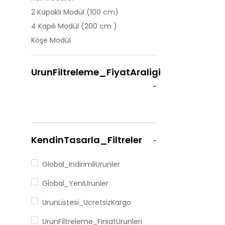
2 Kapaklı Modül (100 cm)
4 Kapılı Modül (200 cm )
Köşe Modül
UrunFiltreleme_FiyatAraligi
KendinTasarla_Filtreler
Global_IndirimliUrunler
Global_YeniUrunler
UrunListesi_UcretsizKargo
UrunFiltreleme_FirsatUrunleri