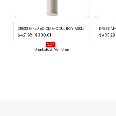
DRESS M-20 50 CM MODÜL BOY ASKILI
DRESS M-
$421.98
$308.01
$483.29
%27
UrunListesi_YeniUrun