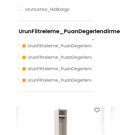
UrunListesi_HizliKargo
UrunFiltreleme_PuanDegerlendirme
UrunFiltreleme_PuanDegerlendirmeDortVeUzeri
UrunFiltreleme_PuanDegerlendirmeUcVeUzeri
UrunFiltreleme_PuanDegerlendirmeIkiVeUzeri
UrunFiltreleme_PuanDegerlendirmeBirVeUzeri