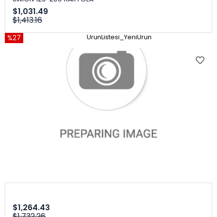
$1,031.49
$1,413.16
%27
UrunListesi_YeniUrun
$1,264.43
$1,732.26