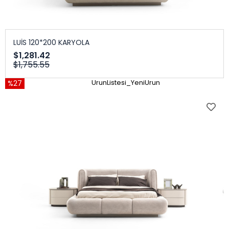
LUİS 120*200 KARYOLA
$1,281.42
$1,755.55
%27
UrunListesi_YeniUrun