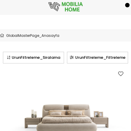
GlobalMasterPage_Anasayfa
UrunFiltreleme_Siralama
UrunFiltreleme_Filtreleme