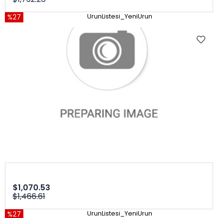
%27
UrunListesi_YeniUrun
$1,070.53
$1,466.61
%27
UrunListesi_YeniUrun