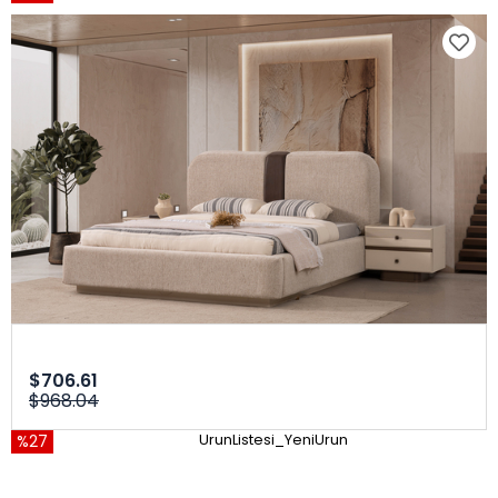
$706.61
$968.04
%27
UrunListesi_YeniUrun