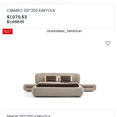
CAMARO 120*200 KARYOLA
$1,070.53
$1,466.61
%27
UrunListesi_YeniUrun
SİMON 120*200 KARYOLA