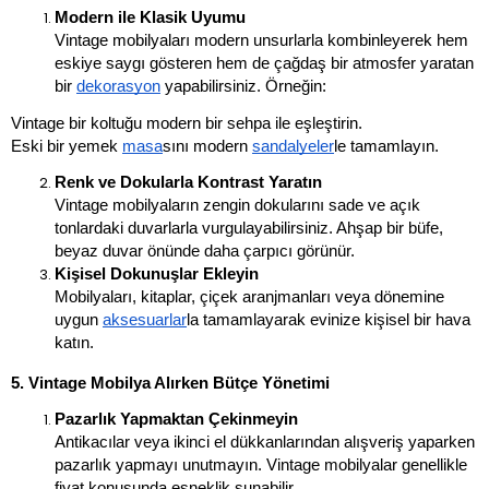
Modern ile Klasik Uyumu
Vintage mobilyaları modern unsurlarla kombinleyerek hem 
eskiye saygı gösteren hem de çağdaş bir atmosfer yaratan 
bir 
dekorasyon
 yapabilirsiniz. Örneğin:
Vintage bir koltuğu modern bir sehpa ile eşleştirin.
Eski bir yemek 
masa
sını modern 
sandalye
ler
le tamamlayın.
Renk ve Dokularla Kontrast Yaratın
Vintage mobilyaların zengin dokularını sade ve açık 
tonlardaki duvarlarla vurgulayabilirsiniz. Ahşap bir büfe, 
beyaz duvar önünde daha çarpıcı görünür.
Kişisel Dokunuşlar Ekleyin
Mobilyaları, kitaplar, çiçek aranjmanları veya dönemine 
uygun 
aksesuarlar
la tamamlayarak evinize kişisel bir hava 
katın.
5. Vintage Mobilya Alırken Bütçe Yönetimi
Pazarlık Yapmaktan Çekinmeyin
Antikacılar veya ikinci el dükkanlarından alışveriş yaparken 
pazarlık yapmayı unutmayın. Vintage mobilyalar genellikle 
fiyat konusunda esneklik sunabilir.